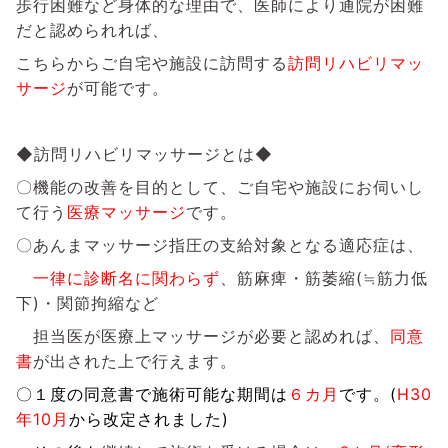
歩行困難など身体的な理由で、医師により通院が困難
だと認められれば、
こちらからご自宅や施設に訪問する
訪問リハビリマッ
サージ
が可能です。
◆訪問リハビリマッサージとは◆
〇機能の改善を目的として、ご自宅や施設にお伺いし
て行う
医療マッサージ
です。
〇あんまマッサージ指圧の支給対象となる適応症は、
一律に診断名に関わらず
、筋麻痺・筋萎縮(≒筋力低
下)・関節拘縮など
担当医が医療上マッサージが必要と認めれば、
同意
書
が出された上で行えます。
〇１度の同意書で施術可能な期間は
６カ月
です。(
H3
0
年10月
から
改定されました)