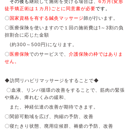
その後も
継続して施術を受ける場合は、
6
カ月(変形
徒手矯正術は１カ月)ごとに同意書が必要
です。
〇
国家資格を有する鍼灸マッサージ
師が行います。
〇医療保険を使いますので１回の施術費は1～3割の負
担割合に応じた金額
(約300～500円)になります。
〇
医療保険
でのサービスで、
介護保険の枠ではありま
せん。
◆訪問リハビリマッサージをすることで◆
〇血液、リンパ循環の改善をすることで、筋肉の緊張
や痛み、痺れむくみの緩和、
また、神経伝達の改善が期待できます。
〇関節可動域を広げ、拘縮の予防、改善
〇寝たきり状態、廃用症候群、褥瘡の予防、改善