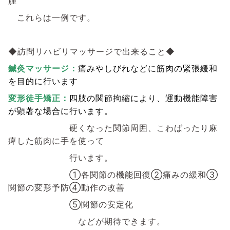
腫
これらは一例です。
◆訪問リハビリマッサージで出来ること◆
鍼灸マッサージ：
痛みやしびれなどに筋肉の緊張緩和
を目的に行います
変形徒手矯正：
四肢の関節拘縮により、運動機能障害
が顕著な場合に行います。
硬くなった関節周囲、こわばったり麻
痺した筋肉に手を使って
行います。
①各関節の機能回復②痛みの緩和③
関節の変形予防④動作の改善
⑤関節の安定化
などが期待できます。