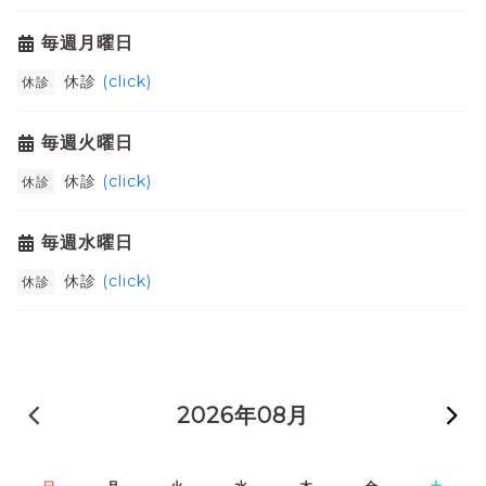
毎週月曜日
休診
(click)
休診
毎週火曜日
休診
(click)
休診
毎週水曜日
休診
(click)
休診
« 前の月
2026年08月