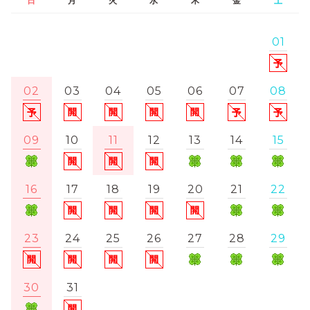
日
月
火
水
木
金
土
01
02
03
04
05
06
07
08
09
10
11
12
13
14
15
16
17
18
19
20
21
22
23
24
25
26
27
28
29
30
31