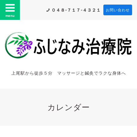
０４８-７１７-４３２１
お問い合わせ
menu
上尾駅から徒歩５分 マッサージと鍼灸でラクな身体へ
カレンダー