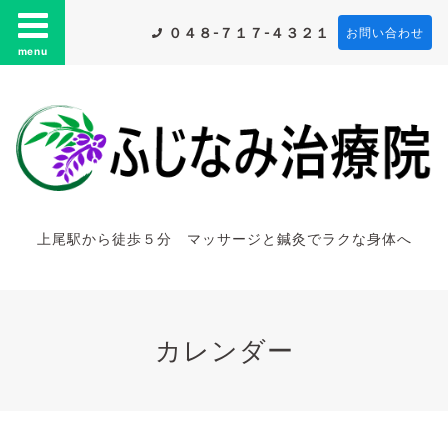
０４８-７１７-４３２１
お問い合わせ
menu
上尾駅から徒歩５分 マッサージと鍼灸でラクな身体へ
カレンダー