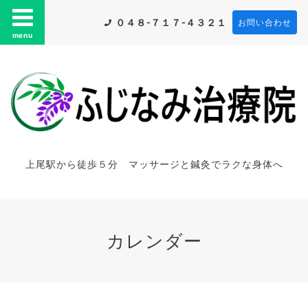
０４８-７１７-４３２１
お問い合わせ
menu
上尾駅から徒歩５分 マッサージと鍼灸でラクな身体へ
カレンダー