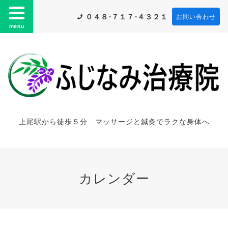
０４８-７１７-４３２１
お問い合わせ
menu
上尾駅から徒歩５分 マッサージと鍼灸でラクな身体へ
カレンダー