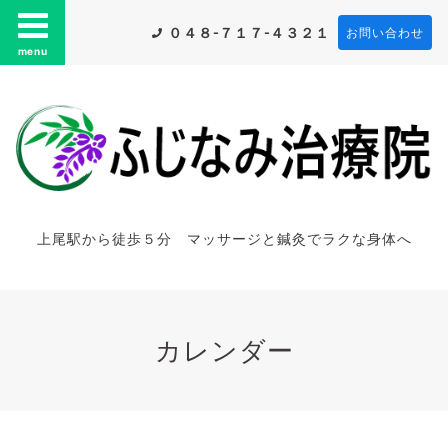
０４８-７１７-４３２１
お問い合わせ
menu
上尾駅から徒歩５分 マッサージと鍼灸でラクな身体へ
カレンダー