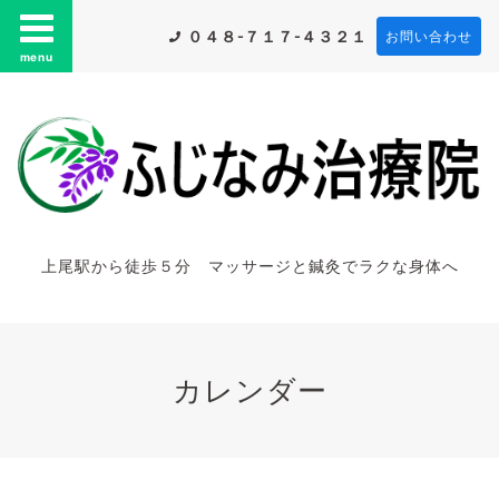
０４８-７１７-４３２１
お問い合わせ
menu
上尾駅から徒歩５分 マッサージと鍼灸でラクな身体へ
カレンダー