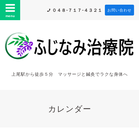
０４８-７１７-４３２１
お問い合わせ
menu
上尾駅から徒歩５分 マッサージと鍼灸でラクな身体へ
カレンダー