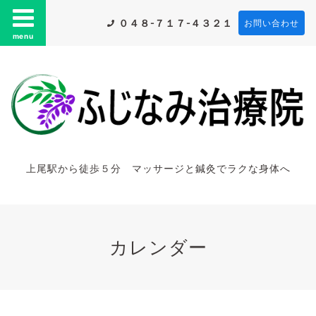
０４８-７１７-４３２１
お問い合わせ
menu
上尾駅から徒歩５分 マッサージと鍼灸でラクな身体へ
カレンダー