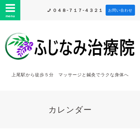
０４８-７１７-４３２１
お問い合わせ
menu
上尾駅から徒歩５分 マッサージと鍼灸でラクな身体へ
カレンダー