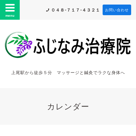
０４８-７１７-４３２１
お問い合わせ
menu
上尾駅から徒歩５分 マッサージと鍼灸でラクな身体へ
カレンダー