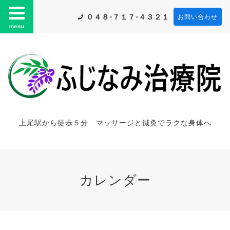
０４８-７１７-４３２１
お問い合わせ
menu
上尾駅から徒歩５分 マッサージと鍼灸でラクな身体へ
カレンダー