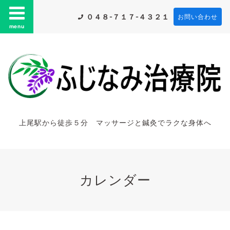
０４８-７１７-４３２１
お問い合わせ
menu
上尾駅から徒歩５分 マッサージと鍼灸でラクな身体へ
カレンダー