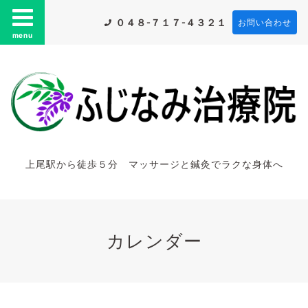
０４８-７１７-４３２１
お問い合わせ
menu
上尾駅から徒歩５分 マッサージと鍼灸でラクな身体へ
カレンダー