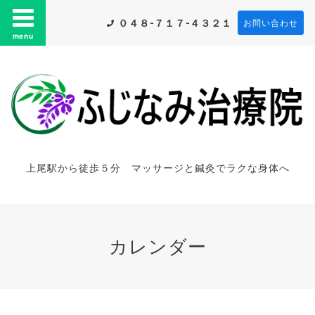
０４８-７１７-４３２１
お問い合わせ
menu
上尾駅から徒歩５分 マッサージと鍼灸でラクな身体へ
カレンダー