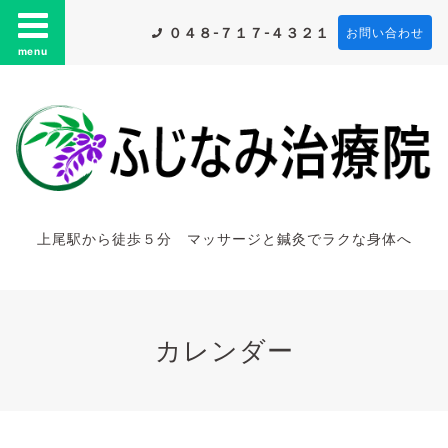
０４８-７１７-４３２１
お問い合わせ
menu
上尾駅から徒歩５分 マッサージと鍼灸でラクな身体へ
カレンダー