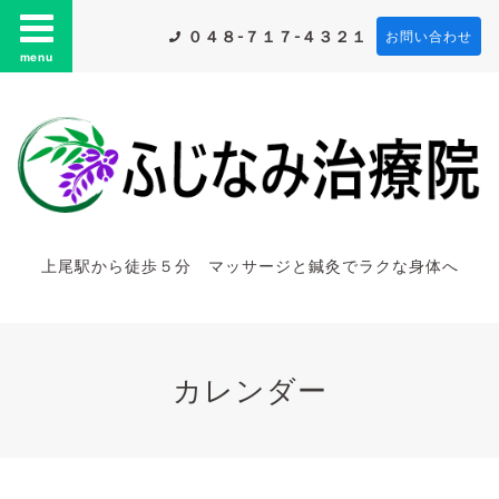
０４８-７１７-４３２１
お問い合わせ
menu
上尾駅から徒歩５分 マッサージと鍼灸でラクな身体へ
カレンダー