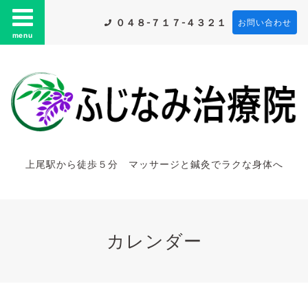
０４８-７１７-４３２１
お問い合わせ
menu
上尾駅から徒歩５分 マッサージと鍼灸でラクな身体へ
カレンダー