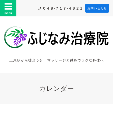
０４８-７１７-４３２１
お問い合わせ
menu
上尾駅から徒歩５分 マッサージと鍼灸でラクな身体へ
カレンダー