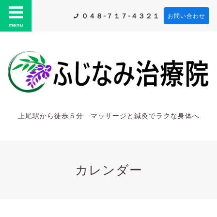
０４８-７１７-４３２１
お問い合わせ
menu
上尾駅から徒歩５分 マッサージと鍼灸でラクな身体へ
カレンダー