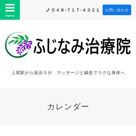
０４８-７１７-４３２１
お問い合わせ
menu
上尾駅から徒歩５分 マッサージと鍼灸でラクな身体へ
カレンダー