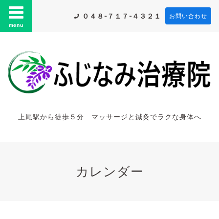
０４８-７１７-４３２１
お問い合わせ
menu
上尾駅から徒歩５分 マッサージと鍼灸でラクな身体へ
カレンダー