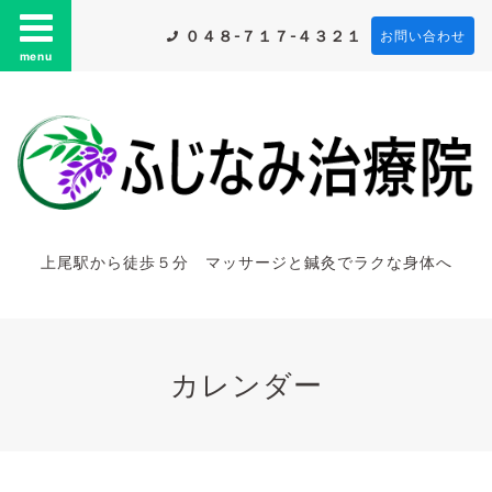
０４８-７１７-４３２１
お問い合わせ
menu
上尾駅から徒歩５分 マッサージと鍼灸でラクな身体へ
カレンダー