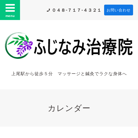
０４８-７１７-４３２１
お問い合わせ
menu
上尾駅から徒歩５分 マッサージと鍼灸でラクな身体へ
カレンダー