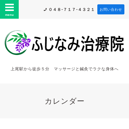
０４８-７１７-４３２１
お問い合わせ
menu
上尾駅から徒歩５分 マッサージと鍼灸でラクな身体へ
カレンダー