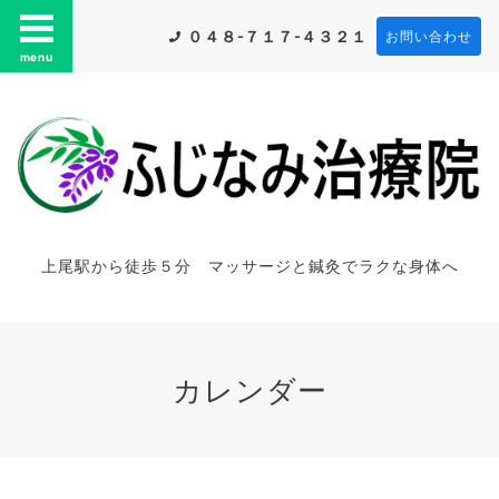
０４８-７１７-４３２１
お問い合わせ
menu
上尾駅から徒歩５分 マッサージと鍼灸でラクな身体へ
カレンダー