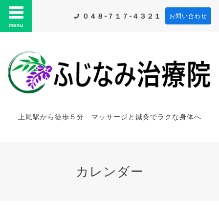
０４８-７１７-４３２１
お問い合わせ
menu
上尾駅から徒歩５分 マッサージと鍼灸でラクな身体へ
カレンダー