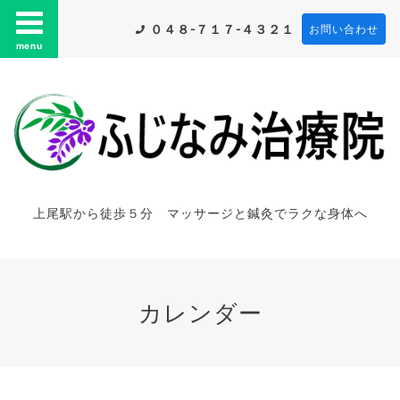
０４８-７１７-４３２１
お問い合わせ
menu
上尾駅から徒歩５分 マッサージと鍼灸でラクな身体へ
カレンダー