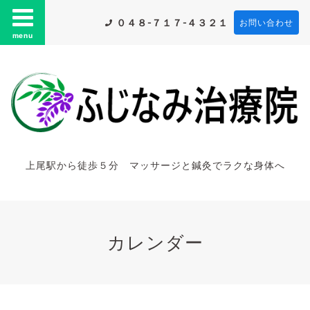
０４８-７１７-４３２１
お問い合わせ
menu
上尾駅から徒歩５分 マッサージと鍼灸でラクな身体へ
カレンダー