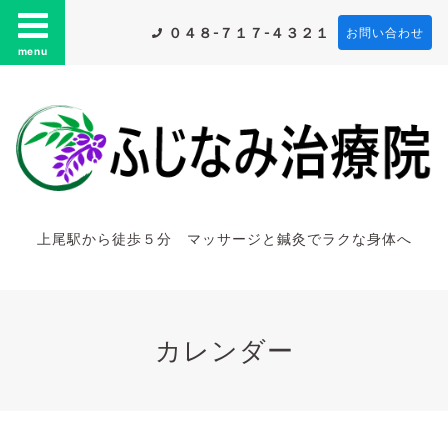
０４８-７１７-４３２１
お問い合わせ
menu
上尾駅から徒歩５分 マッサージと鍼灸でラクな身体へ
カレンダー