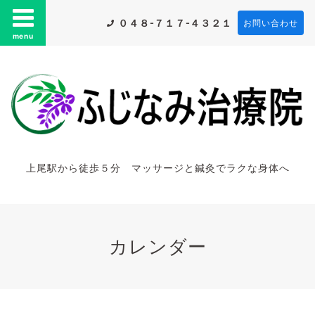
０４８-７１７-４３２１
お問い合わせ
menu
上尾駅から徒歩５分 マッサージと鍼灸でラクな身体へ
カレンダー