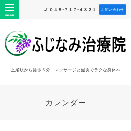
０４８-７１７-４３２１
お問い合わせ
menu
上尾駅から徒歩５分 マッサージと鍼灸でラクな身体へ
カレンダー