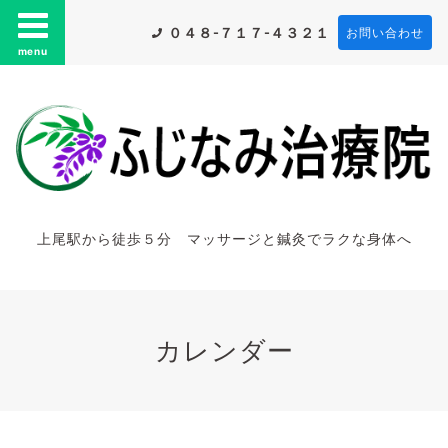
０４８-７１７-４３２１
お問い合わせ
menu
上尾駅から徒歩５分 マッサージと鍼灸でラクな身体へ
カレンダー