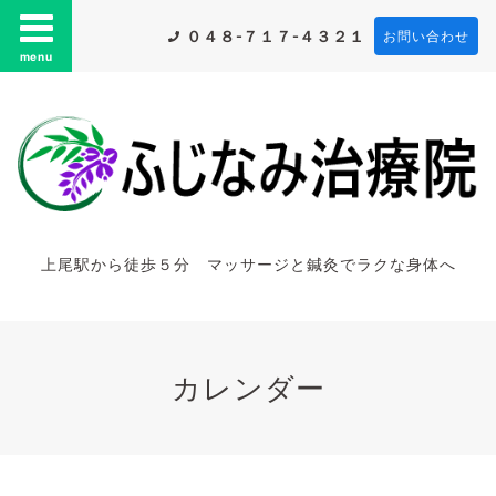
０４８-７１７-４３２１
お問い合わせ
menu
上尾駅から徒歩５分 マッサージと鍼灸でラクな身体へ
カレンダー