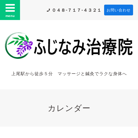
０４８-７１７-４３２１
お問い合わせ
menu
上尾駅から徒歩５分 マッサージと鍼灸でラクな身体へ
カレンダー