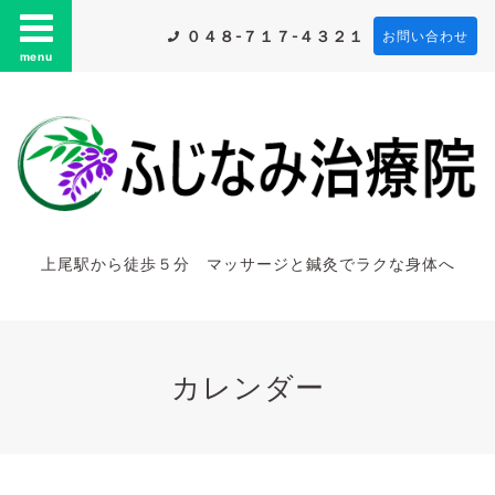
０４８-７１７-４３２１
お問い合わせ
menu
上尾駅から徒歩５分 マッサージと鍼灸でラクな身体へ
カレンダー