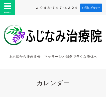
０４８-７１７-４３２１
お問い合わせ
menu
上尾駅から徒歩５分 マッサージと鍼灸でラクな身体へ
カレンダー