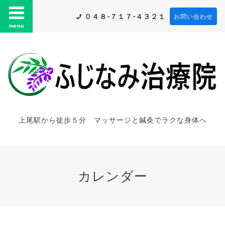
０４８-７１７-４３２１
お問い合わせ
menu
上尾駅から徒歩５分 マッサージと鍼灸でラクな身体へ
カレンダー