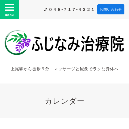
０４８-７１７-４３２１
お問い合わせ
menu
上尾駅から徒歩５分 マッサージと鍼灸でラクな身体へ
カレンダー