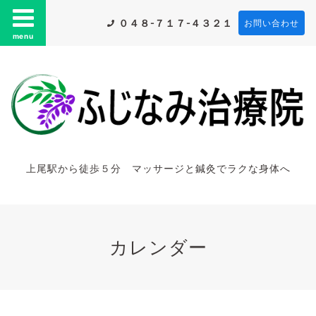
０４８-７１７-４３２１
お問い合わせ
menu
上尾駅から徒歩５分 マッサージと鍼灸でラクな身体へ
カレンダー