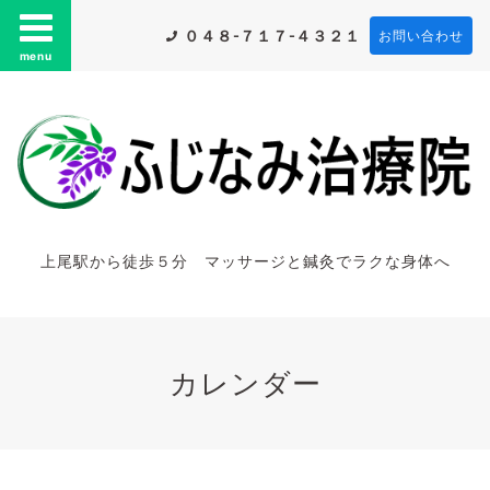
０４８-７１７-４３２１
お問い合わせ
menu
上尾駅から徒歩５分 マッサージと鍼灸でラクな身体へ
カレンダー