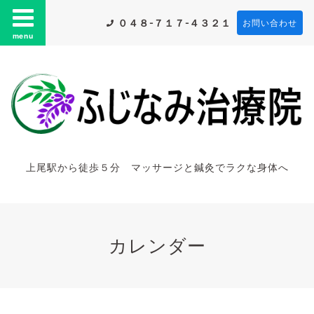
０４８-７１７-４３２１
お問い合わせ
menu
上尾駅から徒歩５分 マッサージと鍼灸でラクな身体へ
カレンダー