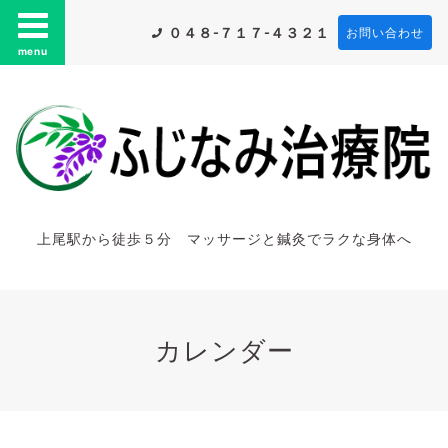
０４８-７１７-４３２１
お問い合わせ
menu
上尾駅から徒歩５分 マッサージと鍼灸でラクな身体へ
カレンダー