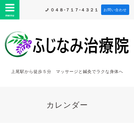
０４８-７１７-４３２１
お問い合わせ
menu
上尾駅から徒歩５分 マッサージと鍼灸でラクな身体へ
カレンダー