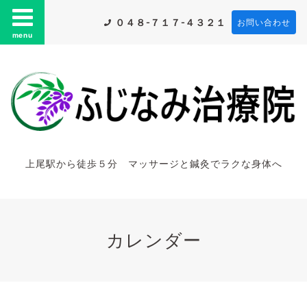
０４８-７１７-４３２１
お問い合わせ
menu
上尾駅から徒歩５分 マッサージと鍼灸でラクな身体へ
カレンダー