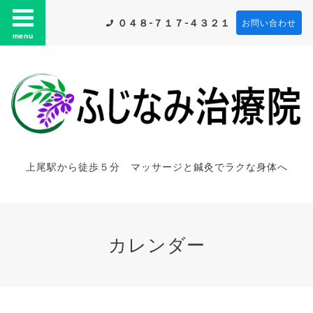
０４８-７１７-４３２１
お問い合わせ
menu
上尾駅から徒歩５分 マッサージと鍼灸でラクな身体へ
カレンダー