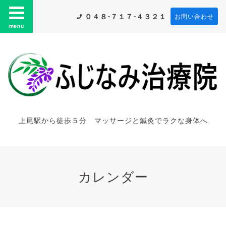
０４８-７１７-４３２１
お問い合わせ
menu
上尾駅から徒歩５分 マッサージと鍼灸でラクな身体へ
カレンダー