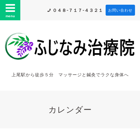
０４８-７１７-４３２１
お問い合わせ
menu
上尾駅から徒歩５分 マッサージと鍼灸でラクな身体へ
カレンダー