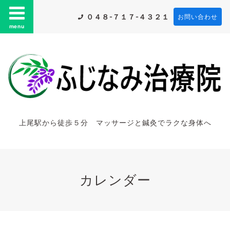
０４８-７１７-４３２１
お問い合わせ
menu
上尾駅から徒歩５分 マッサージと鍼灸でラクな身体へ
カレンダー